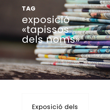
TAG
exposició
«tapissos
dels noms»
Exposició dels