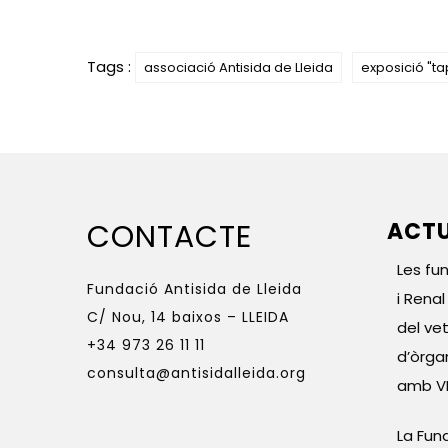
Tags :
associació Antisida de Lleida
exposició "t
CONTACTE
ACTU
Les fu
Fundació Antisida de Lleida
i Rena
C/ Nou, 14 baixos – LLEIDA
del vet
+34 973 26 11 11
d’òrga
consulta@antisidalleida.org
amb V
La Fun