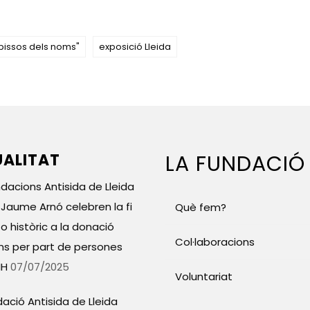
apissos dels noms"
exposició Lleida
ALITAT
LA FUNDACIÓ
ndacions Antisida de Lleida
l Jaume Arnó celebren la fi
Què fem?
o històric a la donació
Col·laboracions
ns per part de persones
IH
07/07/2025
Voluntariat
dació Antisida de Lleida