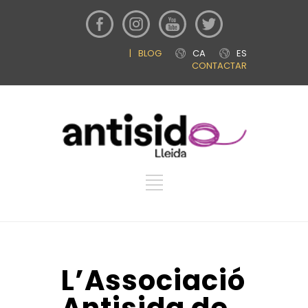
|
BLOG
CA
ES
CONTACTAR
L’Associació