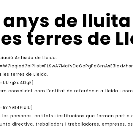
 anys de lluita
les terres de L
ció Antisida de Lleida.
v=W7icqiad7bI?list=PLSwA7MafvDeGcPgPdGmAsE3IcxMhs
 les terres de Lleida.
=UU7jj3c4DgE]
 hem consolidat com l’entitat de referència a Lleida i com
=lmYiG4F1alU]
 les persones, entitats i institucions que formen part o 
s, junta directiva, treballadors i treballadores, empreses,
.