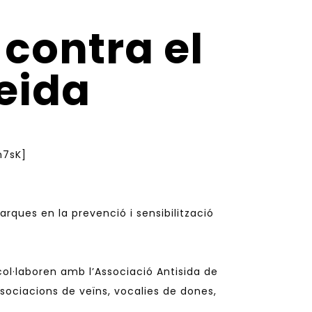
 contra el
leida
n7sK]
arques en la prevenció i sensibilització
col·laboren amb l’Associació Antisida de
 associacions de veïns, vocalies de dones,