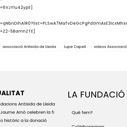
=6VJYlu42ypE]
v=qNbnDIhA1R0?list=PLSwA7MafvDeGcPgPdGmAsE3IcxMhs
v=Z2-5BamnZTE]
associació Antisida de Lleida
Lupe Capell
videos Associació
ALITAT
LA FUNDACIÓ
ndacions Antisida de Lleida
l Jaume Arnó celebren la fi
Què fem?
o històric a la donació
Col·laboracions