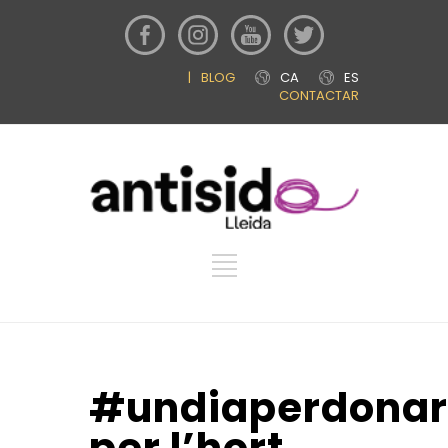
|
BLOG
CA
ES
CONTACTAR
#undiaperdonar