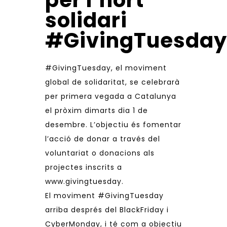
per l’hort
solidari
#GivingTuesday
#‎GivingTuesday‬
, el moviment
global de solidaritat, se celebrarà
per primera vegada a Catalunya
el pròxim dimarts dia 1 de
desembre. L’objectiu és fomentar
l’acció de donar a través del
voluntariat o donacions als
projectes inscrits a
www.givingtuesday
.
El moviment #GivingTuesday
arriba després del BlackFriday i
CyberMonday, i té com a objectiu