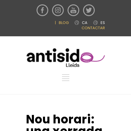
|
BLOG
CA
ES
CONTACTAR
Nou horari: