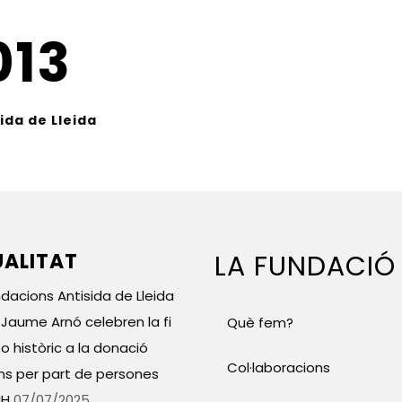
013
ida de Lleida
ALITAT
LA FUNDACIÓ
ndacions Antisida de Lleida
l Jaume Arnó celebren la fi
Què fem?
o històric a la donació
Col·laboracions
ns per part de persones
IH
07/07/2025