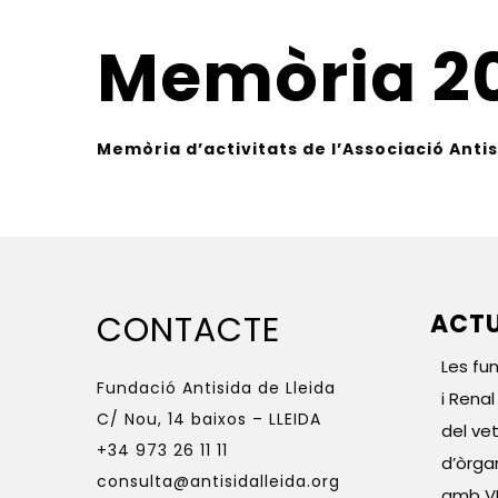
Memòria 2
Memòria d’activitats de l’Associació Antis
CONTACTE
ACTU
Les fu
Fundació Antisida de Lleida
i Rena
C/ Nou, 14 baixos – LLEIDA
del vet
+34 973 26 11 11
d’òrga
consulta@antisidalleida.org
amb V