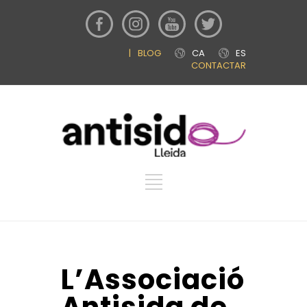
|
BLOG
CA
ES
CONTACTAR
L’Associació