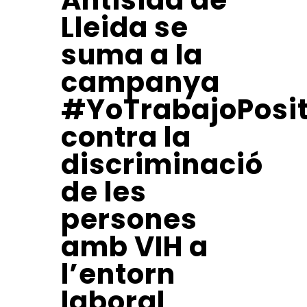
Antisida de
Lleida se
suma a la
campanya
#YoTrabajoPosit
contra la
discriminació
de les
persones
amb VIH a
l’entorn
laboral