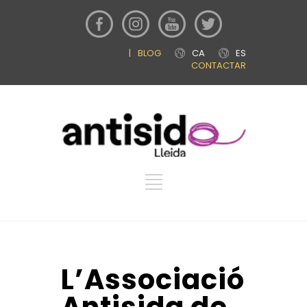
|
BLOG
CA
ES
CONTACTAR
L’Associació