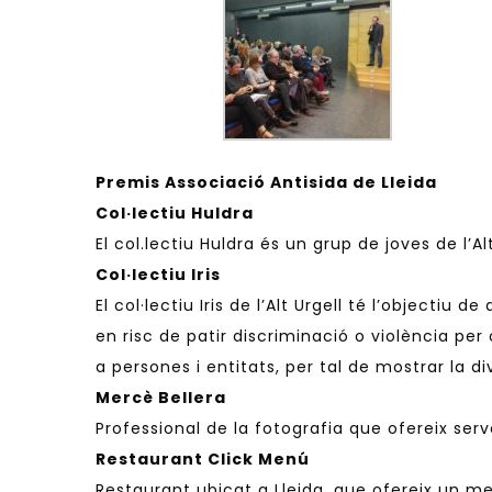
Premis Associació Antisida de Lleida
Col·lectiu Huldra
El col.lectiu Huldra és un grup de joves de l’
Col·lectiu Iris
El col·lectiu Iris de l’Alt Urgell té l’objectiu
en risc de patir discriminació o violència per
a persones i entitats, per tal de mostrar la di
Mercè Bellera
Professional de la fotografia que ofereix serv
Restaurant Click Menú
Restaurant ubicat a Lleida, que ofereix un men