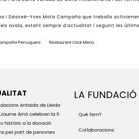
a i Désireé-Yves Mata Campaña que treballa activamen
s avala, estant sempre d’actualitat i seguint les últime
Campaña Perruquers
Restaurant Click Menú
ALITAT
LA FUNDACIÓ
ndacions Antisida de Lleida
l Jaume Arnó celebren la fi
Què fem?
o històric a la donació
Col·laboracions
ns per part de persones