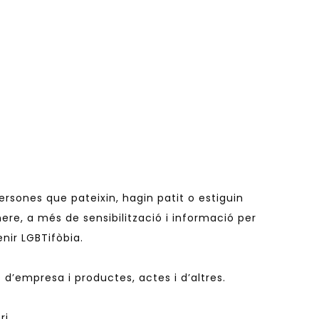
s persones que pateixin, hagin patit o estiguin
nere, a més de sensibilització i informació per
enir LGBTifòbia.
 d’empresa i productes, actes i d’altres.
ri.