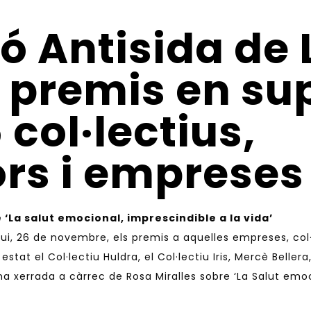
ó Antisida de 
 premis en su
5 col·lectius,
s i empreses
La salut emocional, imprescindible a la vida’
ui, 26 de novembre, els premis a aquelles empreses, col
n estat el Col·lectiu Huldra, el Col·lectiu Iris, Mercè Bel
xerrada a càrrec de Rosa Miralles sobre ‘La Salut emocio