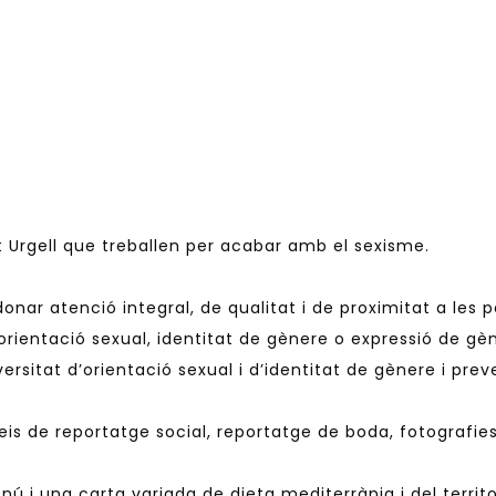
Alt Urgell que treballen per acabar amb el sexisme.
 de donar atenció integral, de qualitat i de proximitat a le
 orientació sexual, identitat de gènere o expressió de gè
versitat d’orientació sexual i d’identitat de gènere i prev
eis de reportatge social, reportatge de boda, fotografies
ú i una carta variada de dieta mediterrània i del territo