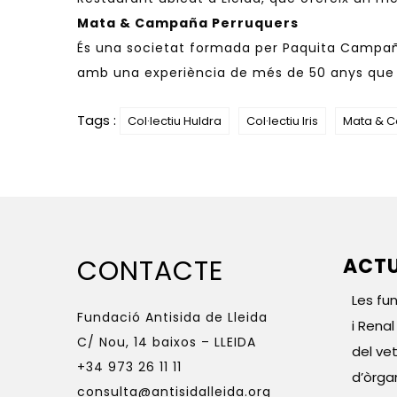
Mata & Campaña Perruquers
És una societat formada per Paquita Campañ
amb una experiència de més de 50 anys que el
Tags :
Col·lectiu Huldra
Col·lectiu Iris
Mata & 
CONTACTE
ACTU
Les fu
Fundació Antisida de Lleida
i Rena
C/ Nou, 14 baixos – LLEIDA
del vet
+34 973 26 11 11
d’òrga
consulta@antisidalleida.org