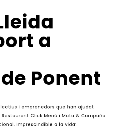
Lleida
port a
 de Ponent
·lectius i emprenedors que han ajudat
lera, Restaurant Click Menú i Mata & Campaña
nal, imprescindible a la vida’.