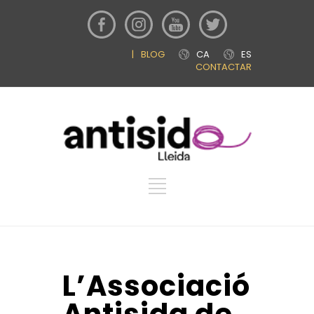
|
BLOG
CA
ES
CONTACTAR
L’Associació