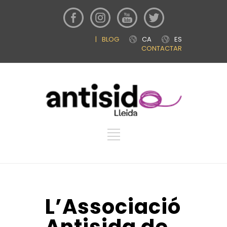
|
BLOG
CA
ES
CONTACTAR
L’Associació