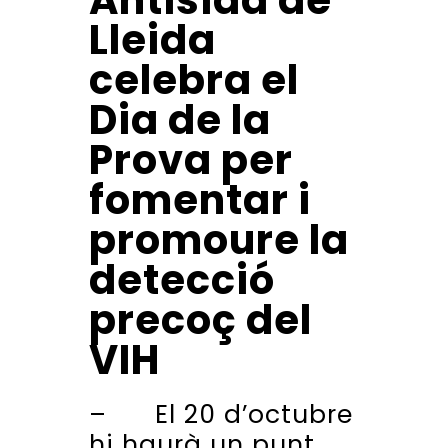
Antisida de
Lleida
celebra el
Dia de la
Prova per
fomentar i
promoure la
detecció
precoç del
VIH
– El 20 d’octubre
hi haurà un punt